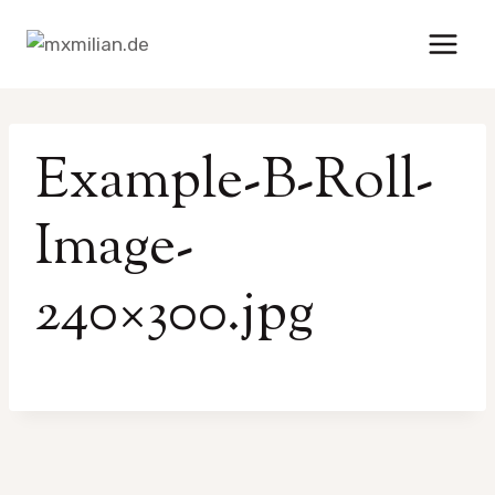
Zum
Inhalt
springen
Example-B-Roll-
Image-
240×300.jpg