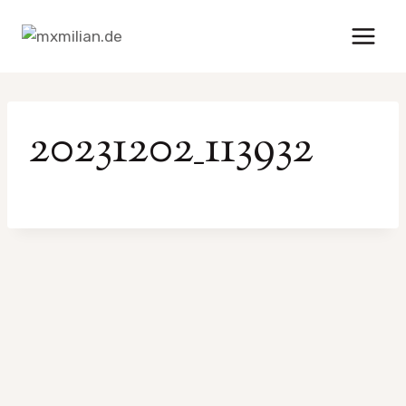
Zum
Inhalt
springen
20231202_113932